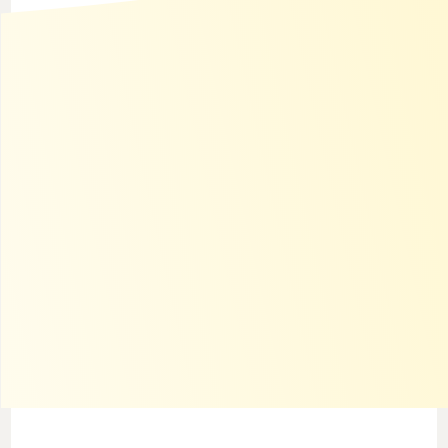
HORECA
EN
VOEDSEL
LEVERING
Freshland
bezorgt
sneller
en
is
klaar
voor
de
toekomst
met
Qarry
Als
groothandel
in
aardappelen,
groenten
en
fruit
in
het
hart
van
Amsterdam
voorziet
Freshland
al
jaren
de
horeca
in
de
regio
van
verse
producten.
Toen
het
verouderde
voertuig
niet
langer
voldeed
aan
de
strengere
milieuregels,
werd
het
steeds
moeilijker
om
in
de
stad
tot
aan
de
deur
te