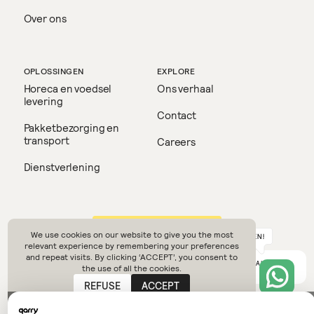
Over ons
OPLOSSINGEN
EXPLORE
Horeca en voedsel
Ons verhaal
levering
Contact
Pakketbezorging en
transport
Careers
Dienstverlening
Terug naar boven
We use cookies on our website to give you the most
relevant experience by remembering your preferences
and repeat visits. By clicking ‘ACCEPT’, you consent to
© NIMBUS
2026
INSTAGRAM
LINKEDIN
PRIVACY POLICY
LEGAL NOTICE
the use of all the cookies.
DESIGN OBJEKT STUDIO
REFUSE
ACCEPT